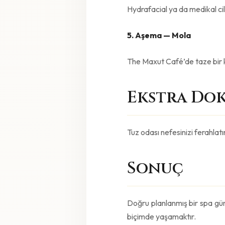
Hydrafacial ya da medikal cilt
5. Aşema — Mola
The Maxut Café’de taze bir k
Ekstra Do
Tuz odası nefesinizi ferahlatı
Sonuç
Doğru planlanmış bir spa günü
biçimde yaşamaktır.