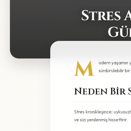
Stres 
Gü
M
odern yaşamın yü
sürdürülebilir bi
Neden Bir 
Stres kronikleşince; uykusuzlu
ve sizi yenilenmiş hissettirir.