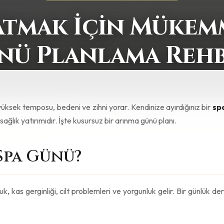
Atmak İçin Mükem
nü Planlama Rehb
ksek temposu, bedeni ve zihni yorar. Kendinize ayırdığınız bir
sp
r sağlık yatırımıdır. İşte kusursuz bir arınma günü planı.
Spa Günü?
k, kas gerginliği, cilt problemleri ve yorgunluk gelir. Bir günlük der