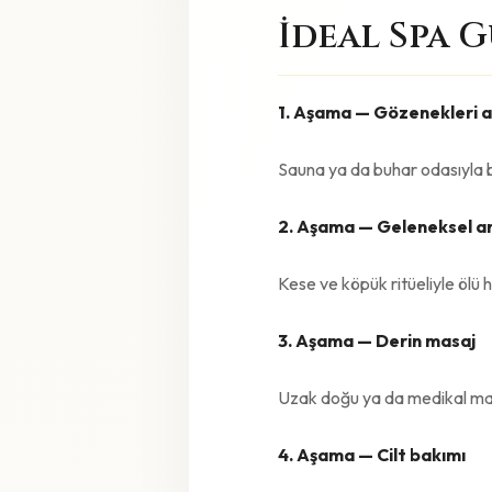
İdeal Spa G
1. Aşama — Gözenekleri 
Sauna ya da buhar odasıyla be
2. Aşama — Geleneksel a
Kese ve köpük ritüeliyle ölü 
3. Aşama — Derin masaj
Uzak doğu ya da medikal masaj
4. Aşama — Cilt bakımı