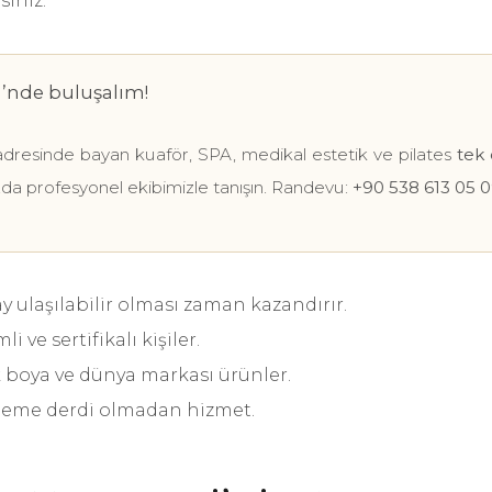
siniz:
’nde buluşalım!
dresinde bayan kuaför, SPA, medikal estetik ve pilates
tek 
zda profesyonel ekibimizle tanışın. Randevu:
+90 538 613 05 
y ulaşılabilir olması zaman kazandırır.
 ve sertifikalı kişiler.
boya ve dünya markası ürünler.
eme derdi olmadan hizmet.