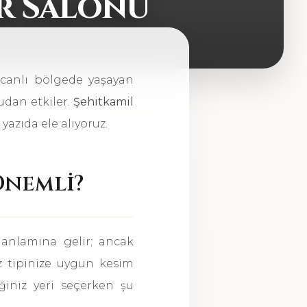
ör Salonu
u canlı bölgede yaşayan
dan etkiler.
Şehitkamil
yazıda ele alıyoruz.
Önemli?
anlamına gelir; ancak
z tipinize uygun kesim
ğiniz yeri seçerken şu