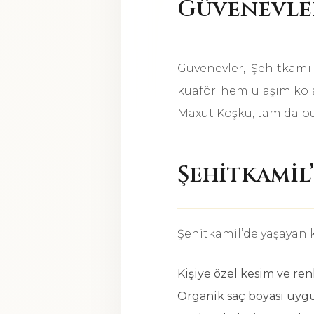
Güvenevler
Güvenevler, Şehitkamil
kuaför; hem ulaşım kola
Maxut Köşkü, tam da bu
Şehitkamil
Şehitkamil’de yaşayan 
Kişiye özel kesim ve re
Organik saç boyası uyg