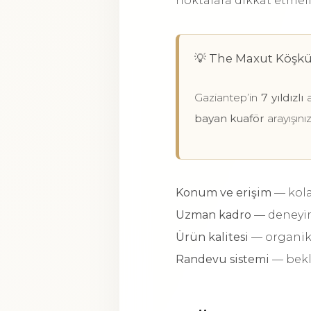
noktalara dikkat etmeli
💡 The Maxut Köşkü
Gaziantep’in
7 yıldızlı
a
bayan kuaför
arayışını
Konum ve erişim
— kola
Uzman kadro
— deneyimli
Ürün kalitesi
— organik 
Randevu sistemi
— bekl