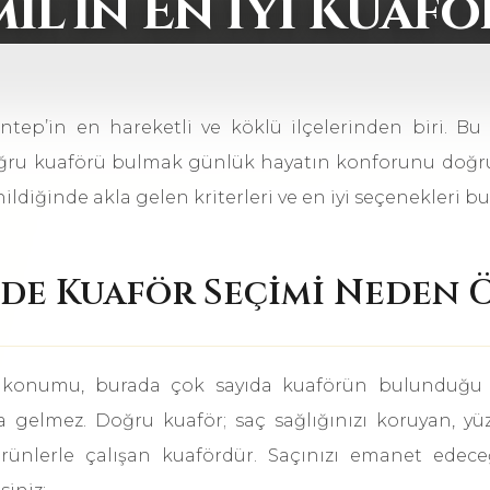
il’in En İyi Kuaf
antep’in en hareketli ve köklü ilçelerinden biri. B
oğru kuaförü bulmak günlük hayatın konforunu doğru
ildiğinde akla gelen kriterleri ve en iyi seçenekleri bu 
’de Kuaför Seçimi Neden 
i konumu, burada çok sayıda kuaförün bulunduğu 
a gelmez. Doğru kuaför; saç sağlığınızı koruyan, yü
rünlerle çalışan kuafördür. Saçınızı emanet edece