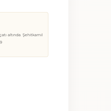
çatı altında
.
Şehitkamil
09