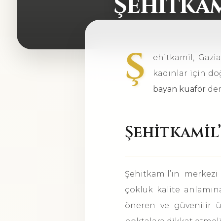
Şehitkam
Ş
ehitkamil, Gazi
kadınlar için d
bayan kuaför
den
Şehitkamil
Şehitkamil’in merkez
çokluk kalite anlamın
öneren ve güvenilir ü