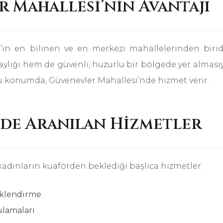
 Mahallesi’nin Avantajı
’in en bilinen ve en merkezi mahallelerinden birid
ylığı hem de güvenli, huzurlu bir bölgede yer almasıy
 konumda, Güvenevler Mahallesi’nde hizmet verir.
’de Aranılan Hizmetler
kadınların kuaförden beklediği başlıca hizmetler:
nklendirme
ulamaları