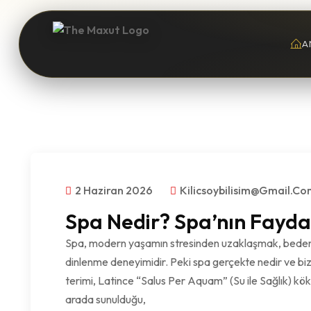
A
2 Haziran 2026
Kilicsoybilisim@gmail.c
Spa Nedir? Spa’nın Fayda
Spa, modern yaşamın stresinden uzaklaşmak, bedeni 
dinlenme deneyimidir. Peki spa gerçekte nedir ve bi
terimi, Latince “Salus Per Aquam” (Su ile Sağlık) kö
arada sunulduğu,