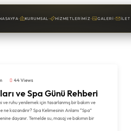
NASAYFA
KURUMSAL
HIZMETLERIMIZ
GALERI
İLET
om
44 Views
ları ve Spa Günü Rehberi
ve ruhu yenilemek için tasarlanmış bir bakım ve
ze ne kazandırır? Spa Kelimesinin Anlamı “Spa”
kenine dayanır. Temelde su, masaj ve bakımın bir