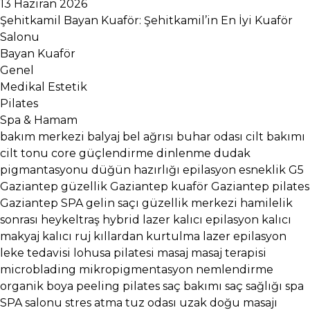
13 Haziran 2026
Şehitkamil Bayan Kuaför: Şehitkamil’in En İyi Kuaför
Salonu
Bayan Kuaför
Genel
Medikal Estetik
Pilates
Spa & Hamam
bakım merkezi
balyaj
bel ağrısı
buhar odası
cilt bakımı
cilt tonu
core güçlendirme
dinlenme
dudak
pigmantasyonu
düğün hazırlığı
epilasyon
esneklik
G5
Gaziantep güzellik
Gaziantep kuaför
Gaziantep pilates
Gaziantep SPA
gelin saçı
güzellik merkezi
hamilelik
sonrası
heykeltraş
hybrid lazer
kalıcı epilasyon
kalıcı
makyaj
kalıcı ruj
kıllardan kurtulma
lazer epilasyon
leke tedavisi
lohusa pilatesi
masaj
masaj terapisi
microblading
mikropigmentasyon
nemlendirme
organik boya
peeling
pilates
saç bakımı
saç sağlığı
spa
SPA salonu
stres atma
tuz odası
uzak doğu masajı