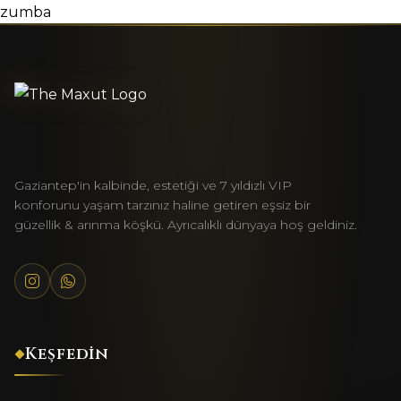
zumba
Gaziantep'in kalbinde, estetiği ve 7 yıldızlı VIP
konforunu yaşam tarzınız haline getiren eşsiz bir
güzellik & arınma köşkü. Ayrıcalıklı dünyaya hoş geldiniz.
Keşfedin