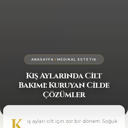
ANASAYFA
MEDIKAL ESTETIK
Kış Aylarında Cilt
Bakımı: Kuruyan Cilde
Çözümler
K
ış ayları cilt için zor bir dönem. Soğuk