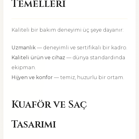
Temelleri
Kaliteli bir bakım deneyimi üç şeye dayanır:
Uzmanlık
— deneyimli ve sertifikalı bir kadro.
Kaliteli ürün ve cihaz
— dünya standardında
ekipman.
Hijyen ve konfor
— temiz, huzurlu bir ortam.
Kuaför ve Saç
Tasarımı