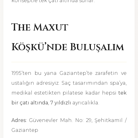
konseptle tek çatı altında sunar.
The Maxut
Köşkü’nde Buluşalım
1995’ten bu yana Gaziantep’te zarafetin ve
ustalığın adresiyiz. Saç tasarımından spa’ya,
medikal estetikten pilatese kadar hepsi
tek
bir çatı altında
,
7 yıldızlı
ayrıcalıkla.
Adres:
Güvenevler Mah. No: 29, Şehitkamil /
Gaziantep