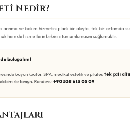
maları içerir:
 ve buhar odası.
ve köpük ritüeli.
eya medikal masaj.
ya medikal cilt bakımı.
odası ve VIP jakuzi.
lenme.
Yaklaşımın Gücü