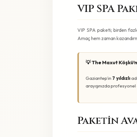
Kusursuz bir VIP paket şu aşa
Gözenekleri açma
— sauna
Geleneksel arınma
— kese 
Derin masaj
— uzak doğu v
Cilt bakımı
— hydrafacial ve
Tamamlayıcı alanlar
— tuz 
Mola
— taze ikramlar ve din
Bütüncül 