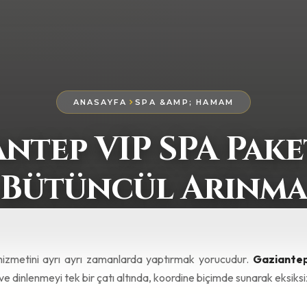
ekibimizle tanışın. Randevu:
+90 538 613 05 09
antajları
hizmetler tek mekanda, koordine biçimde.
am ve cilt bakımı uyumlu planlanır.
alon dolaşmadan tek bir keyifli deneyim.
 göre paket içeriği özelleştirilir.
k tek hizmetten genellikle avantajlıdır.
PA Paketi İçeriği