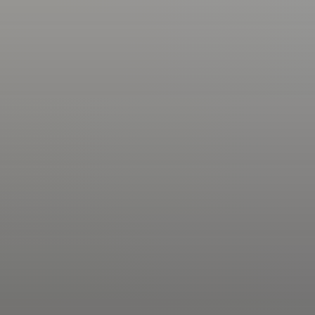
ANASAYFA
SPA &AMP; HAMAM
ntep VIP SPA Pake