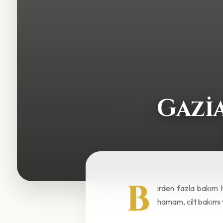
arayışınızda profesyonel 
Paketin Av
Zaman tasarrufu
— tüm 
Bütünlük
— masaj, ham
Stresten uzak
— salon s
Kişiye özel
— ihtiyacınıza
Değer
— paket fiyatı te
İdeal VIP S