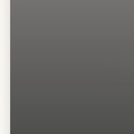
B
irden fazla bakım 
hamam, cilt bakımı 
VIP SPA Pak
VIP SPA paketi; birden fazl
Amaç hem zaman kazandırmak
💡 The Maxut Köşkü’n
Gaziantep’in
7 yıldızlı
adr