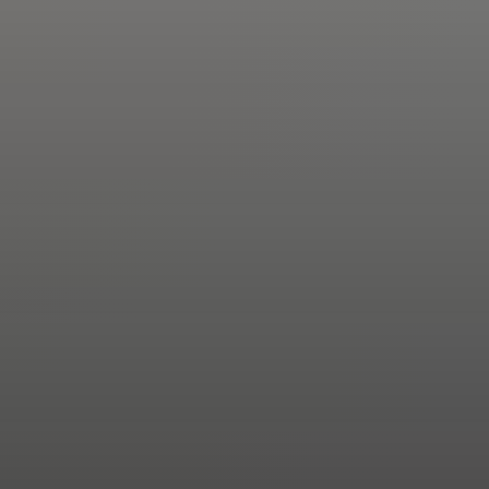
Bütüncül Arınma
hizmetini ayrı ayrı zamanlarda yaptırmak yorucudur.
Gaziante
ve dinlenmeyi tek bir çatı altında, koordine biçimde sunarak eksiksi
eti Nedir?
a arınma ve bakım hizmetini planlı bir akışta, tek bir ortamda su
 hem de hizmetlerin birbirini tamamlamasını sağlamaktır.
de buluşalım!
esinde bayan kuaför, SPA, medikal estetik ve pilates
tek çatı alt