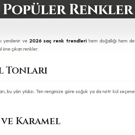
Popüler Renkler
ı yenilenir ve
2026 saç renk trendleri
hem doğallığı hem de 
ıl öne çıkan renkler.
l Tonları
rı, bu yılın yıldızı. Ten renginize göre soğuk ya da nötr kül seçen
l ve Karamel