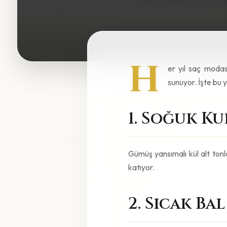
H
er yıl saç modas
sunuyor. İşte bu y
1. Soğuk Ku
Gümüş yansımalı kül alt tonla
katıyor.
2. Sıcak Ba