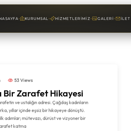
NASAYFA
KURUMSAL
HIZMETLERIMIZ
GALERI
İLET
m
53 Views
ı Bir Zarafet Hikayesi
fetin ve ustalığın adresi. Çağdaş kadınların
a, yıllar içinde eşsiz bir hikayeye dönüştü.
ilk adımlar; mütevazı, dürüst ve vizyoner bir
 zarafet katma