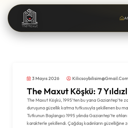
A
3 Mayıs 2026
Kilicsoybilisim@gmail.co
The Maxut Köşkü: 7 Yıldızl
The Maxut Köşkü, 1995’ten bu yana Gaziantep’te zara
duruşuna güzellik katma tutkusuyla şekillenen bu mark
Tutkunun Başlangıcı 1995 yılında Gaziantep’te atılan 
karakterle şekillendi. Çağdaş kadınların güzelliğine