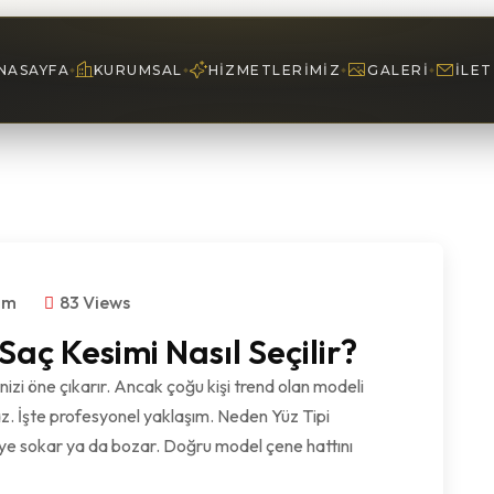
NASAYFA
KURUMSAL
HIZMETLERIMIZ
GALERI
İLET
om
83 Views
aç Kesimi Nasıl Seçilir?
nizi öne çıkarır. Ancak çoğu kişi trend olan modeli
z. İşte profesyonel yaklaşım. Neden Yüz Tipi
eye sokar ya da bozar. Doğru model çene hattını