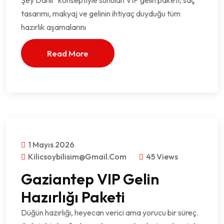
Şey Dahil” konseptiyle sunulan VIP gelin paketi; saç
tasarımı, makyaj ve gelinin ihtiyaç duyduğu tüm
hazırlık aşamalarını
Read More
1 Mayıs 2026
Kilicsoybilisim@gmail.com
45 Views
Gaziantep VIP Gelin
Hazırlığı Paketi
Düğün hazırlığı, heyecan verici ama yorucu bir süreç.