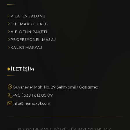
PILATES SALONU
THE MAXUT CAFE
VIP GELIN PAKETI
PROFESYONEL MASAJ
KALICI MAKYAJ
İletişim
Güvenevler Mah. No: 29 Şehitkamil / Gaziantep
+90 ( 538 ) 613 05 09
info@themaxut.com
© 2026 THE MAXUT KÖŞKÜ. TÜM HAKLARI SAKLIDIR.