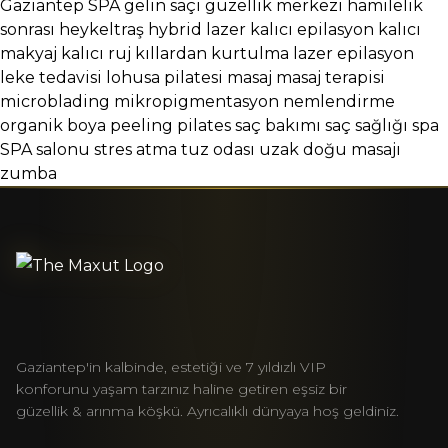
Gaziantep SPA
gelin saçı
güzellik merkezi
hamilelik
sonrası
heykeltraş
hybrid lazer
kalıcı epilasyon
kalıcı
makyaj
kalıcı ruj
kıllardan kurtulma
lazer epilasyon
leke tedavisi
lohusa pilatesi
masaj
masaj terapisi
microblading
mikropigmentasyon
nemlendirme
organik boya
peeling
pilates
saç bakımı
saç sağlığı
spa
SPA salonu
stres atma
tuz odası
uzak doğu masajı
zumba
Gaziantep'in kalbinde, estetiği ve 7 yıldızlı VIP
konforunu yaşam tarzınız haline getiren eşsiz bir
güzellik & arınma köşkü. Ayrıcalıklı dünyaya hoş geldiniz.