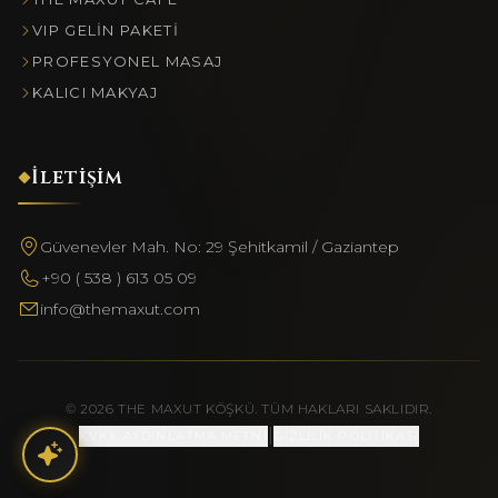
VIP GELIN PAKETI
PROFESYONEL MASAJ
KALICI MAKYAJ
İletişim
Güvenevler Mah. No: 29 Şehitkamil / Gaziantep
+90 ( 538 ) 613 05 09
info@themaxut.com
© 2026 THE MAXUT KÖŞKÜ. TÜM HAKLARI SAKLIDIR.
|
KVKK AYDINLATMA METNİ
GİZLİLİK POLİTİKASI