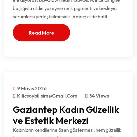
ele alıyoruz. BB-Glow Nedir? BB-Glow, ince bir iğne
başlığıyla cildin yüzeyine renk pigmenti ve besleyici
serumların yerleştirilmesidir. Amaç; cilde hafif
Read More
9 Mayıs 2026
Kilicsoybilisim@gmail.com
54 Views
Gaziantep Kadın Güzellik
ve Estetik Merkezi
Kadınların kendilerine özen göstermesi, hem güzellik