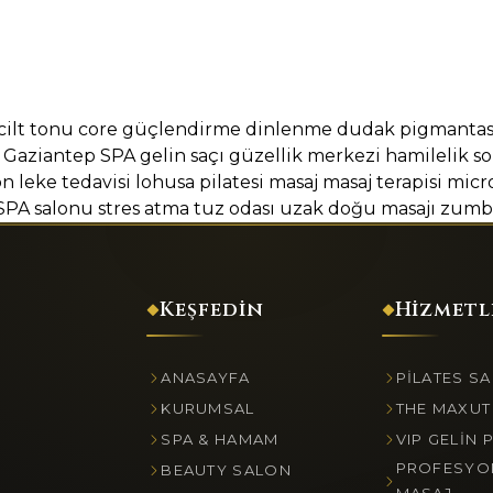
cilt tonu
core güçlendirme
dinlenme
dudak pigmanta
Gaziantep SPA
gelin saçı
güzellik merkezi
hamilelik so
on
leke tedavisi
lohusa pilatesi
masaj
masaj terapisi
micr
SPA salonu
stres atma
tuz odası
uzak doğu masajı
zumb
Keşfedin
Hizmetl
ANASAYFA
PILATES S
KURUMSAL
THE MAXUT
SPA & HAMAM
VIP GELIN 
PROFESYO
BEAUTY SALON