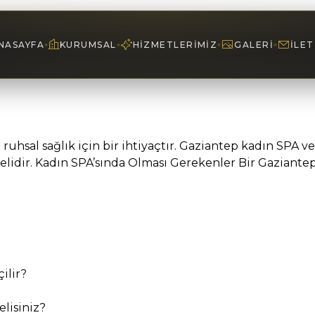
NASAYFA
KURUMSAL
HIZMETLERIMIZ
GALERI
İLET
hsal sağlık için bir ihtiyaçtır. Gaziantep kadın SPA v
elidir. Kadın SPA’sında Olması Gerekenler Bir Gaziantep 
ilir?
lisiniz?