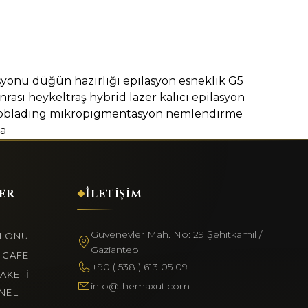
syonu
düğün hazırlığı
epilasyon
esneklik
G5
nrası
heykeltraş
hybrid lazer
kalıcı epilasyon
oblading
mikropigmentasyon
nemlendirme
a
er
İletişim
Güvenevler Mah. No: 29 Şehitkamil /
ALONU
Gaziantep
 CAFE
+90 ( 538 ) 613 05 09
PAKETI
info@themaxut.com
NEL