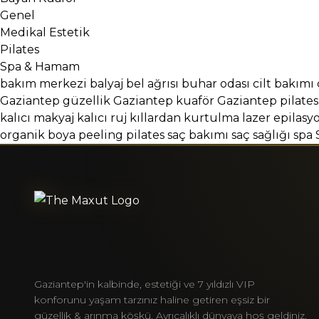
Genel
Medikal Estetik
Pilates
Spa & Hamam
bakım merkezi
balyaj
bel ağrısı
buhar odası
cilt bakımı
Gaziantep güzellik
Gaziantep kuaför
Gaziantep pilates
kalıcı makyaj
kalıcı ruj
kıllardan kurtulma
lazer epilasy
organik boya
peeling
pilates
saç bakımı
saç sağlığı
spa
Gaziantep'in kalbinde, estetiği ve 7 yıldızlı VIP
konforunu yaşam tarzınız haline getiren eşsiz bir
güzellik & arınma köşkü. Ayrıcalıklı dünyaya hoş geldiniz.