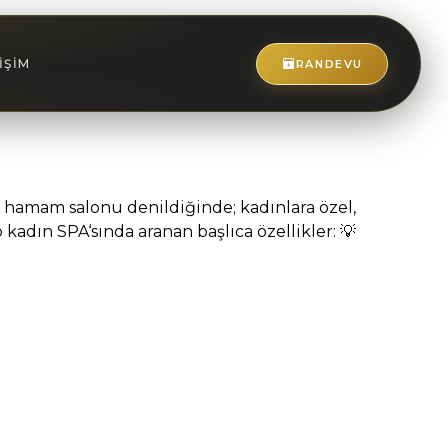
IŞIM
RANDEVU
e hamam salonu denildiğinde; kadınlara özel,
kadın SPA‘sında aranan başlıca özellikler: 💡