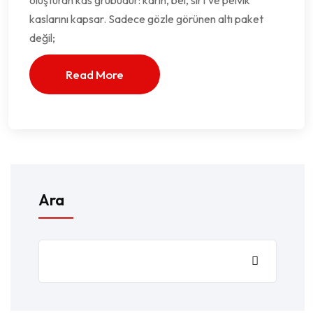
oluşturan kas grubudur: karın, bel, sırt ve pelvik
kaslarını kapsar. Sadece gözle görünen altı paket
değil;
Read More
Ara