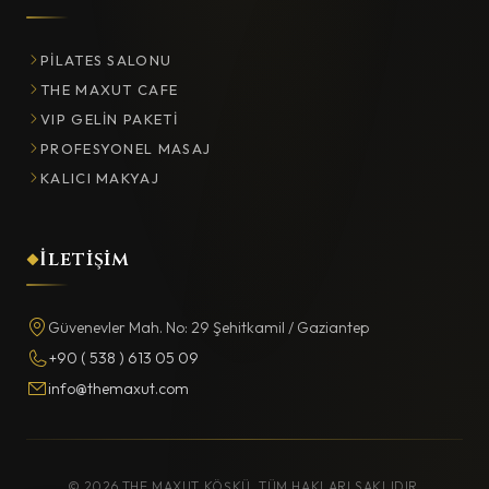
PILATES SALONU
THE MAXUT CAFE
VIP GELIN PAKETI
PROFESYONEL MASAJ
KALICI MAKYAJ
İletişim
Güvenevler Mah. No: 29 Şehitkamil / Gaziantep
+90 ( 538 ) 613 05 09
info@themaxut.com
© 2026 THE MAXUT KÖŞKÜ. TÜM HAKLARI SAKLIDIR.