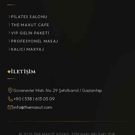
PILATES SALONU
THE MAXUT CAFE
VIP GELIN PAKETI
PROFESYONEL MASAJ
KALICI MAKYAJ
İletişim
Güvenevler Mah. No: 29 Şehitkamil / Gaziantep
+90 ( 538 ) 613 05 09
info@themaxut.com
© 2026 THE MAXUT KÖŞKÜ. TÜM HAKLARI SAKLIDIR.