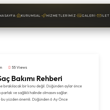
NASAYFA
KURUMSAL
HIZMETLERIMIZ
GALERI
İLET
om
55 Views
Saç Bakımı Rehberi
 bırakılacak bir konu değil. Düğünden aylar önce
 parlak ve sağlıklı halinde olmasını sağlar.
işte bu yüzden önemli. Düğünden 6 Ay Önce